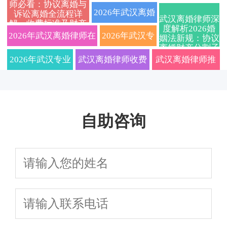
师必看：协议离婚与
线咨询：快速
流程、费用标准及财
及离婚流程详
抚养权纠纷一站式律师咨询指南
2026年武汉离婚
诉讼离婚全流程详
武汉离婚律师深
解、收费标准及财产
解答离婚财产
产分割、子女抚养权
解，财产分割、
度解析2026婚
（附离婚流程费用详解）
律师费用标准一
分割子女抚养问题免
2026年武汉离婚律师在
2026年武汉专
姻法新规：协议
费在线咨询
离婚财产分割子
分割、抚养权
争议解决策略，免费
抚养权争夺、离
览！权威婚姻家
线咨询：专业婚姻家事
业离婚律师在
女抚养权全流程
2026年武汉专业
武汉离婚律师收费
武汉离婚律师推
避坑指南
争议，本地律
咨询获取专属离婚方
婚协议避坑指南
事律师在线免费
律所，擅长处理离婚财
线解答：洪山
离婚律师深度解
透明2026最新标
荐：2026年协议/
师一对一指导
案
咨询，10秒获取
产纠纷、子女抚养权争
区、武昌区协
读：诉讼离婚流
准，专业婚姻家事
诉讼离婚全流程
诉讼/协议离婚财
自助咨询
议，2026年最新法律指
议离婚与诉讼
程、财产分割、
团队在线免费咨
指南
产分割抚养权解
南
离婚流程、财
子女抚养权纠纷
询，协议诉讼全程
决方案
产分割及子女
一站式法律指南
护航
抚养权咨询，
免费评估离婚
律师费用