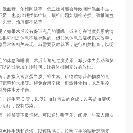
、低血糖、颈椎问题等。低血压可能会导致脑部供血不足，
不足，也会出现类似症状；颈椎问题如颈椎劳损、颈椎间盘
、头晕、颈肩部不适等。
呢？如果术后没有保证充足的睡眠，或者存在过度劳累的情
么很可能是休息不足导致的。但如果休息后症状仍未改善，
糖异常等相关表现，就需要及时就医，进行相关检查，以明
足的休息和睡眠。术后应避免过度劳累，减少体力劳动和脑
。可以适当增加午睡时间，让身体得到充分的放松。
衡，多摄入富含蛋白质、维生素、矿物质等营养物质的食
鲜蔬菜和水果等。避免食用辛辣、刺激性食物，以及生冷、
持身体水分平衡。
、维生素 C 等，以促进血红蛋白的合成，改善贫血症状。
行治疗，控制感染。
虑、抑郁等不良情绪。可以通过听音乐、阅读、与家人朋友
避免性生活和盆浴，以预防感染。按照医生的嘱咐定期复