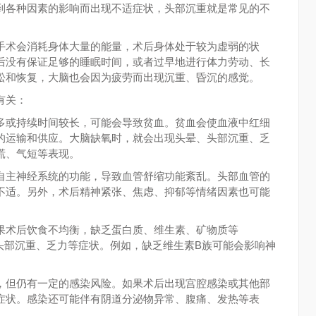
到各种因素的影响而出现不适症状，头部沉重就是常见的不
手术会消耗身体大量的能量，术后身体处于较为虚弱的状
后没有保证足够的睡眠时间，或者过早地进行体力劳动、长
松和恢复，大脑也会因为疲劳而出现沉重、昏沉的感觉。
有关：
多或持续时间较长，可能会导致贫血。贫血会使血液中红细
的运输和供应。大脑缺氧时，就会出现头晕、头部沉重、乏
慌、气短等表现。
自主神经系统的功能，导致血管舒缩功能紊乱。头部血管的
不适。另外，术后精神紧张、焦虑、抑郁等情绪因素也可能
。
果术后饮食不均衡，缺乏蛋白质、维生素、矿物质等
体虚弱，出现头部沉重、乏力等症状。例如，缺乏维生素B族可能会影响神
，但仍有一定的感染风险。如果术后出现宫腔感染或其他部
症状。感染还可能伴有阴道分泌物异常、腹痛、发热等表