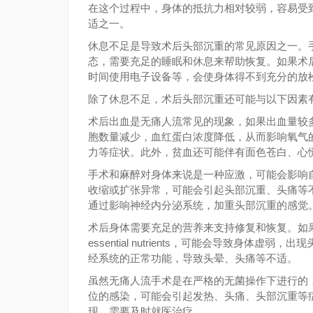
在这个过程中，身体的抵抗力相对较弱，容易受
适之一。
休息不足是导致术后头部沉重的常见原因之一。
态，需要充足的睡眠和休息来帮助恢复。如果术
时间使用电子设备等，会使身体得不到充分的放
除了休息不足，术后头部沉重还可能与以下因素
术后出血是无痛人流常见的现象，如果出血量较
胞数量减少，血红蛋白浓度降低，从而影响氧气
力等症状。此外，贫血还可能伴有面色苍白、心
手术和麻醉对身体来说是一种应激，可能会影响
收缩或扩张异常，可能会引起头部沉重、头痛等
通过影响神经内分泌系统，加重头部沉重的感觉
术后身体需要充足的营养来支持修复和恢复。如
essential nutrients，可能会导致身
经系统的正常功能，导致头晕、头痛等不适。
虽然无痛人流手术是在严格的无菌操作下进行的
位的感染，可能会引起发热、头痛、头部沉重等
现，需要及时就医治疗。