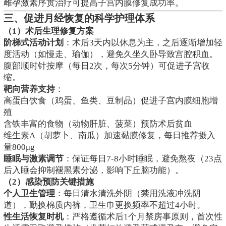
雌孕激素序贯治疗可提高子宫内膜修复成功率。
三、促进月经恢复的科学护理体系
（1）术后生理修复方案
阶梯式活动计划
：术后3天内以休息为主，之后逐渐增加轻
度活动（如慢走、瑜伽），避免久坐久卧导致宫腔积血。
腹部顺时针按摩（每日2次，每次5分钟）可促进子宫收
缩。
靶向营养支持
：
高蛋白饮食（鸡蛋、鱼类、豆制品）促进子宫内膜细胞增
殖
含铁丰富的食物（动物肝脏、菠菜）预防术后贫血
维生素A（胡萝卜、南瓜）加速黏膜修复，每日推荐摄入
量800μg
睡眠与激素调节
：保证每日7-8小时睡眠，避免熬夜（23点
后入睡会抑制褪黑素分泌，影响下丘脑功能）。
（2）感染预防关键措施
个人卫生管理
：每日清水清洗外阴（禁用洗液冲洗阴
道），勤换棉质内裤，卫生巾更换频率不超过4小时。
性生活恢复时机
：严格遵循术后1个月禁房事原则，首次性