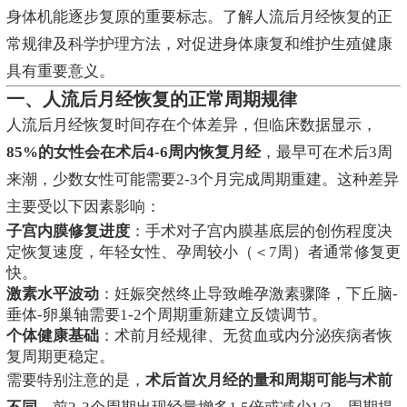
身体机能逐步复原的重要标志。了解人流后月经恢复的正
常规律及科学护理方法，对促进身体康复和维护生殖健康
具有重要意义。
一、人流后月经恢复的正常周期规律
人流后月经恢复时间存在个体差异，但临床数据显示，
85%的女性会在术后4-6周内恢复月经
，最早可在术后3周
来潮，少数女性可能需要2-3个月完成周期重建。这种差异
主要受以下因素影响：
子宫内膜修复进度
：手术对子宫内膜基底层的创伤程度决
定恢复速度，年轻女性、孕周较小（＜7周）者通常修复更
快。
激素水平波动
：妊娠突然终止导致雌孕激素骤降，下丘脑-
垂体-卵巢轴需要1-2个周期重新建立反馈调节。
个体健康基础
：术前月经规律、无贫血或内分泌疾病者恢
复周期更稳定。
需要特别注意的是，
术后首次月经的量和周期可能与术前