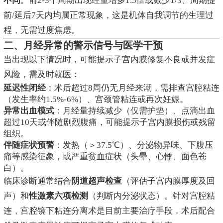
不同
。前2-3个周期出现经量增多1.5倍或减少1/3、周期提
前/延后7天内均属正常现象，这是机体自我调节的生理过
程，无需过度焦虑。
二、月经异常的警示信号与医学干预
当出现以下情况时，可能提示子宫内膜修复不良或并发症
风险，需及时就医：
延迟性闭经
：术后超过8周仍无月经来潮，需排查宫腔粘连
（发生率约1.5%-6%）、宫颈管粘连或再次妊娠。
异常出血模式
：月经量持续减少（仅需护垫）、点滴出血
超过10天或伴随剧烈腹痛，可能提示子宫内膜损伤或残留
组织。
伴随症状预警
：发热（＞37.5℃）、分泌物异味、下腹压
痛等感染征象，或严重贫血症状（头晕、心悸、面色苍
白）。
临床诊断通常结合
阴道超声检查
（评估子宫内膜厚度及回
声）和
性激素六项检测
（判断内分泌状态）。针对宫腔粘
连，宫腔镜下粘连分离术是目前主要治疗手段，术后配合