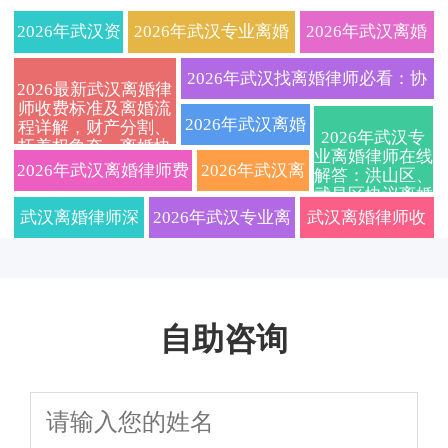
2026年武汉资
2026年武汉专业离婚
2026年武汉离婚
深离婚律师团
律师在线咨询：快速
律师权威解读：
2026年武汉找离婚律师必看：协
2026最新武汉离婚律
师收费标准及离婚流
队，专注婚姻
解答离婚财产分割、
武汉离婚流程、
议离婚与诉讼离婚全流程详解、
2026年武汉离婚
程详解，财产分割、
2026年武汉专
抚养权争夺、离婚协
家事纠纷，提
抚养权争议，本地律
费用标准及财产
业离婚律师在线
收费标准及财产分割子女抚养问
财产分割与子女
议避坑指南
2026年武汉离婚律师费
2026年武汉离
解答：洪山区、
武昌区协议离婚
供离婚财产分
师一对一指导
分割、子女抚养
题免费在线咨询
抚养权纠纷一站
用标准一览！权威婚姻
婚律师在线咨
与诉讼离婚流
武汉离婚律师深
2026年武汉专业离
武汉离婚律师收
程、财产分割及
割、子女抚养
权争议解决策
式律师咨询指南
子女抚养权咨
家事律师在线免费咨
询：专业婚姻
度解析2026婚姻
婚律师深度解读：
费透明2026最新
询，免费评估离
权、债务协商
略，免费咨询获
（附离婚流程费
婚律师费用
询，10秒获取诉讼/协议
家事律所，擅
法新规：协议离
诉讼离婚流程、财
标准，专业婚姻
等一站式法律
取专属离婚方案
用详解）
自助咨询
离婚财产分割抚养权解
长处理离婚财
婚财产分割子女
产分割、子女抚养
家事团队在线免
服务，免费在
决方案
产纠纷、子女
抚养权全流程避
权纠纷一站式法律
费咨询，协议诉
线答疑解惑
抚养权争议，
坑指南
指南
讼全程护航