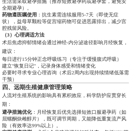
生活需采取避孕措施（推荐短效避孕药或避孕套，避免安
全期避孕）。
药物遵医嘱使用
：抗生素需连续服用5-7天（即使无症
状），益母草颗粒等促宫缩药物可促进恶露排出，减少宫
腔残留风险。
（3）心理调适方法
术后焦虑抑郁情绪会通过神经-内分泌途径影响月经恢复，
建议：
每日进行15分钟正念呼吸练习（专注于缓慢腹式呼吸）
建立"恢复日记"，记录身体感受和情绪变化
必要时寻求专业心理咨询（术后2周内出现持续情绪低落需
干预）
四、远期生殖健康管理策略
人流对生殖系统的影响具有累积效应，科学防护应贯穿长
期：
避孕措施优化
：月经恢复后优先选择短效口服避孕药（如
屈螺酮炔雌醇片），既可调节周期，又能降低重复流产风
险（有效率达99%以上）。