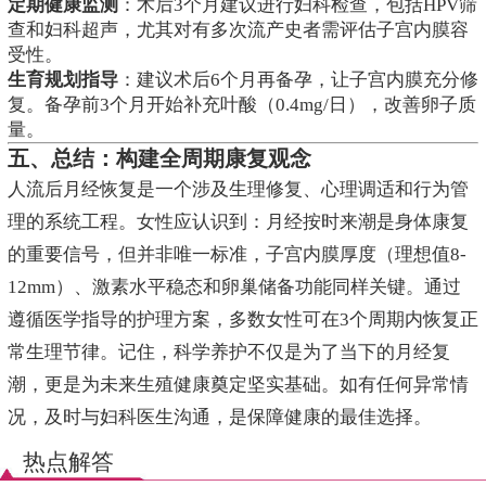
定期健康监测
：术后3个月建议进行妇科检查，包括HPV筛
查和妇科超声，尤其对有多次流产史者需评估子宫内膜容
受性。
生育规划指导
：建议术后6个月再备孕，让子宫内膜充分修
复。备孕前3个月开始补充叶酸（0.4mg/日），改善卵子质
量。
五、总结：构建全周期康复观念
人流后月经恢复是一个涉及生理修复、心理调适和行为管
理的系统工程。女性应认识到：月经按时来潮是身体康复
的重要信号，但并非唯一标准，子宫内膜厚度（理想值8-
12mm）、激素水平稳态和卵巢储备功能同样关键。通过
遵循医学指导的护理方案，多数女性可在3个周期内恢复正
常生理节律。记住，科学养护不仅是为了当下的月经复
潮，更是为未来生殖健康奠定坚实基础。如有任何异常情
况，及时与妇科医生沟通，是保障健康的最佳选择。
热点解答