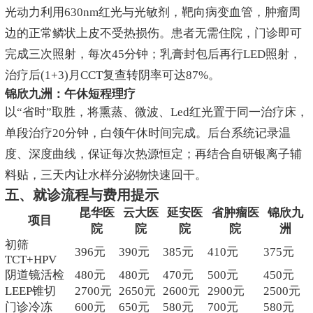
光动力利用630nm红光与光敏剂，靶向病变血管，肿瘤周
边的正常鳞状上皮不受热损伤。患者无需住院，门诊即可
完成三次照射，每次45分钟；乳膏封包后再行LED照射，
治疗后(1+3)月CCT复查转阴率可达87%。
锦欣九洲：午休短程理疗
以“省时”取胜，将熏蒸、微波、Led红光置于同一治疗床，
单段治疗20分钟，白领午休时间完成。后台系统记录温
度、深度曲线，保证每次热源恒定；再结合自研银离子辅
料贴，三天内让水样分泌物快速回干。
五、就诊流程与费用提示
昆华医
云大医
延安医
省肿瘤医
锦欣九
项目
院
院
院
院
洲
初筛
396元
390元
385元
410元
375元
TCT+HPV
阴道镜活检
480元
480元
470元
500元
450元
LEEP锥切
2700元
2650元
2600元
2900元
2500元
门诊冷冻
600元
650元
580元
700元
580元