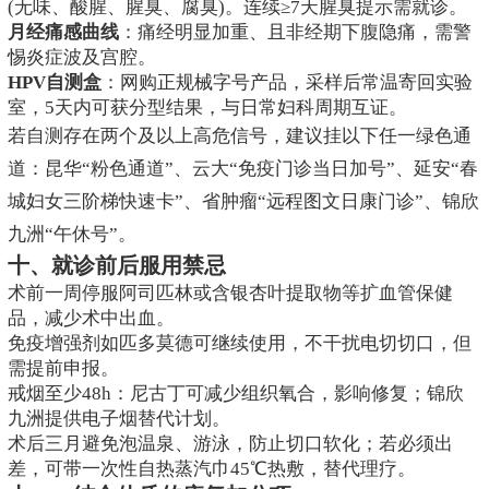
(无味、酸腥、腥臭、腐臭)。连续≥7天腥臭提示需就诊。
月经痛感曲线
：痛经明显加重、且非经期下腹隐痛，需警
惕炎症波及宫腔。
HPV自测盒
：网购正规械字号产品，采样后常温寄回实验
室，5天内可获分型结果，与日常妇科周期互证。
若自测存在两个及以上高危信号，建议挂以下任一绿色通
道：昆华“粉色通道”、云大“免疫门诊当日加号”、延安“春
城妇女三阶梯快速卡”、省肿瘤“远程图文日康门诊”、锦欣
九洲“午休号”。
十、就诊前后服用禁忌
术前一周停服阿司匹林或含银杏叶提取物等扩血管保健
品，减少术中出血。
免疫增强剂如匹多莫德可继续使用，不干扰电切切口，但
需提前申报。
戒烟至少48h：尼古丁可减少组织氧合，影响修复；锦欣
九洲提供电子烟替代计划。
术后三月避免泡温泉、游泳，防止切口软化；若必须出
差，可带一次性自热蒸汽巾45℃热敷，替代理疗。