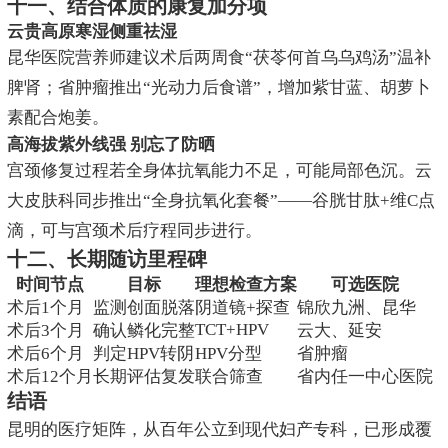
十一、结合体质的康复加分项
云贵高原寒湿侧重祛湿
昆华医院营养师建议术后两周食“茯苓何首乌乌鸡汤”温补
脾肾；省肿瘤推出“光动力后食谱”，增加紫甘蓝、胡萝卜
素配合炮姜。
高海拔紫外线强 别忘了防晒
宫颈修复过程若全身体抗氧能力不足，可能局部色沉。云
大皮肤科同步推出“全身抗氧化套餐”——谷胱甘肽+维C点
滴，可与宫颈术后疗程同步进行。
十二、长期随访里程碑
时间节点
目标
理想检查方案
可选医院
术后1个月
监测创面脱落
阴道镜+探查
锦欣九洲、昆华
TCT+HPV
术后3个月
确认鳞化完整
云大、延安
术后6个月
判定HPV转阴
HPV分型
省肿瘤
术后12个月
长期评估复发
联合筛查
省内任一中心医院
结语
昆明的医疗矩阵，从百年公立到现代妇产专科，已形成覆