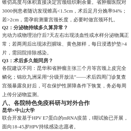
锥切高度与体积直接决定宫颈组织剩余量。省肿瘤医院对
3000例患者随访发现锥高<1.5cm，术后足月分娩率94%；
若>2cm，需孕前测量宫颈长度，必要时做宫颈环扎。
Q2：分泌物持续多久算异常？
光动力或物理治疗后7天左右出现淡血性或水样分泌物属正
常；若两周后出现浓烈腥味、黄色脓样，每日浸透护垫>4
片，需回院排除感染。
Q3：术后多久能同房？
各院建议不同：昆华和省肿瘤主张三个月等宫颈上皮完全
鳞化；锦欣九洲采用“分级开放法”——术后四周门诊复查
宫颈暴露良好后，可在保护性屏障条件下恢复，务必每周
上传分泌物监测。
八、各院特色免疫科研与对外合作
昆华×中山大学
联合开发基于HPV E7蛋白的mRNA疫苗，Ⅰ期试验已开展，
面向18-45岁HPV持续感染志愿者。