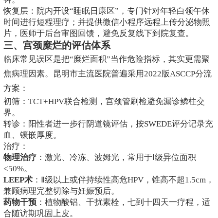
恢复层：院内开设“睡眠日康区”，专门针对年轻白领午休
时间进行短程理疗；并提供微信小程序远程上传分泌物照
片，医师于后台审图回馈，避免反复线下到院复查。
三、宫颈糜烂的评估体系
临床常见误区是把“糜烂面积”当作危险指标，其实更需聚
焦病理因素。昆明市主流医院普遍采用2022版ASCCP分流
方案：
初筛：TCT+HPV联合检测，宫颈管刷检避免漏诊鳞柱交
界。
转诊：阳性者进一步行阴道镜评估，按SWEDE评分记录充
血、镶嵌厚度。
治疗：
物理治疗
：激光、冷冻、波姆光，常用于Ⅰ级异位面积
<50%。
LEEP术
：Ⅱ级以上或伴持续性高危HPV，锥高不超1.5cm，
兼顾病理完整切除与妊娠预后。
药物干预
：植物酸铝、干扰素栓，七到十四天一疗程，适
合随访期巩固上皮。