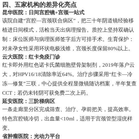
四、五家机构的差异化亮点
昆华医院：日间宫腔镜+宫颈一站式
该院自建“宫腔—宫颈联合病区”，把三十年阴道镜经验移
植进日间模式，活检当天出病理报告。质控上坚持双确认
制：床位医师与病理医师签字后方可排手术。生育保护：
对未孕女性采用环状电极浅锥，宫颈长度保留80%以上。
云大医院：红卡免疫门诊
红卡即外用红色诺卡氏菌细胞壁骨架制剂，2019年落户云
大，对HPV16/18清除率近64%。治疗步骤采用“红卡—冷
冻—修复”三联，中心提供全程显微镜随访档案，半年复查
CCT；若仍未转阴可获免费二次上药。
延安医院：三阶梯病区
一条走廊里分区完成筛查、治疗、孕前把关，提高效率。
特色宫腔镜冷切，出血量<10ml，适用于宫颈管型湿疣样
变。
省肿瘤医院：光动力平台