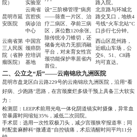
院）
实验室
路入院。
云南省
设“三阶梯管理”病房
北京路与环城北
昆明市延
宫腔疾
——筛查一片区、治
路交叉口，地铁4
安医院
病诊治
疗二病区、孕前三病
号线“火车北站”C
中心
区，床位数120余张。
口步行七分钟。
除传统冷刀锥切，还
云南省第
中国宫
西山区昆州路，
储备光动力无损消融
三人民医
颈癌防
近眠山车场，公
平台，对未育女性宫
院（省肿
控培训
交6、51、C8路
颈功能保护率居省内
瘤医院）
基地
均可直达。
首位。
二、公立之“后”——云南锦欣九洲医院
昆明市盘龙区白云路229号的云南锦欣九洲医院，沿用“看
好病、少跑路”思路，在宫颈糜烂多级干预上具备三大软实
力：
检测层：LEEP术前用光电一体化阴道镜实时摄像，异常血
管暴露时间缩短35%，减低二次回院。
手术层：选用一次性双极刀头，减少宫颈狭窄报道率；同
时配套麻醉科“微通道”自控镇痛，术后清醒时间平均11分
钟。