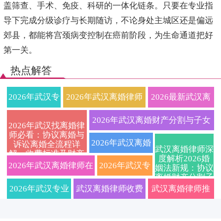
盖筛查、手术、免疫、科研的一体化链条。只要在专业指
导下完成分级诊疗与长期随访，不论身处主城区还是偏远
郊县，都能将宫颈病变控制在癌前阶段，为生命通道把好
第一关。
热点解答
2026年武汉专
2026年武汉离婚律师
2026最新武汉离
业离婚律师在
权威解读：武汉离婚
婚律师收费标准
2026年武汉离婚财产分割与子女
2026年武汉找离婚律
师必看：协议离婚与
线咨询：快速
流程、费用标准及财
及离婚流程详
抚养权纠纷一站式律师咨询指南
2026年武汉离婚
诉讼离婚全流程详
武汉离婚律师深
解、收费标准及财产
解答离婚财产
产分割、子女抚养权
解，财产分割、
度解析2026婚
（附离婚流程费用详解）
律师费用标准一
分割子女抚养问题免
2026年武汉离婚律师在
2026年武汉专
姻法新规：协议
费在线咨询
离婚财产分割子
分割、抚养权
争议解决策略，免费
抚养权争夺、离
览！权威婚姻家
线咨询：专业婚姻家事
业离婚律师在
女抚养权全流程
2026年武汉专业
武汉离婚律师收费
武汉离婚律师推
避坑指南
争议，本地律
咨询获取专属离婚方
婚协议避坑指南
事律师在线免费
律所，擅长处理离婚财
线解答：洪山
离婚律师深度解
透明2026最新标
荐：2026年协议/
师一对一指导
案