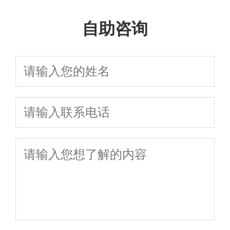
咨询，10秒获取
产纠纷、子女抚养权争
区、武昌区协
读：诉讼离婚流
准，专业婚姻家事
诉讼离婚全流程
诉讼/协议离婚财
自助咨询
议，2026年最新法律指
议离婚与诉讼
程、财产分割、
团队在线免费咨
指南
产分割抚养权解
南
离婚流程、财
子女抚养权纠纷
询，协议诉讼全程
决方案
产分割及子女
一站式法律指南
护航
抚养权咨询，
免费评估离婚
律师费用