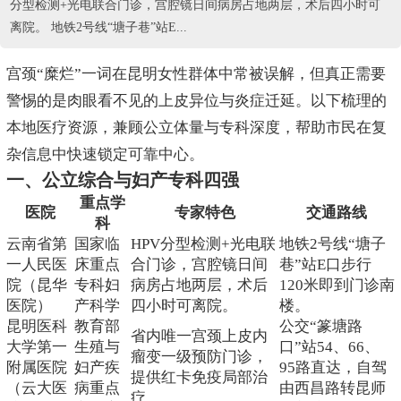
分型检测+光电联合门诊，宫腔镜日间病房占地两层，术后四小时可
离院。 地铁2号线“塘子巷”站E...
宫颈“糜烂”一词在昆明女性群体中常被误解，但真正需要
警惕的是肉眼看不见的上皮异位与炎症迁延。以下梳理的
本地医疗资源，兼顾公立体量与专科深度，帮助市民在复
杂信息中快速锁定可靠中心。
一、公立综合与妇产专科四强
重点学
医院
专家特色
交通路线
科
云南省第
国家临
HPV分型检测+光电联
地铁2号线“塘子
一人民医
床重点
合门诊，宫腔镜日间
巷”站E口步行
院（昆华
专科妇
病房占地两层，术后
120米即到门诊南
医院）
产科学
四小时可离院。
楼。
昆明医科
教育部
公交“篆塘路
省内唯一宫颈上皮内
大学第一
生殖与
口”站54、66、
瘤变一级预防门诊，
附属医院
妇产疾
95路直达，自驾
提供红卡免疫局部治
（云大医
病重点
由西昌路转昆师
疗。