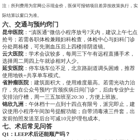
注：所列费用为官网公示现金价，医保可报销项目差异按政策执行，实
际结算以窗口为准。
六、交通与预约窍门
昆华医院
：“滇医通”微信小程序放号7天内，建议上午七点
抢号；若需各职体检兼顾妇科检查，体检中心与妇科门诊
分处两栋楼，可先测血压后上四楼排阴道镜。
云大医院
：学术会议较多，每周三下午有远程直播手术，
选择周二周四上午就诊相对人少。
延安医院
：停车场车位不足，北京路副道调头困难，推荐
使用地铁+共享单车模式。
省肿瘤医院
：建筑面积大，使用难度最高。若需光动力治
疗，先在公众号预约“宫颈疾病日间门诊”，后由专业护士
安排治疗槽，周一三五加班至20:30，方便上班族。
锦欣九洲
：午休档十一点到十四点有限号，派完即止，建
议使用小程序午间加号提醒功能；自带消毒液三件套，出
发前拍照发送至后台可减10元护理包成本。
七、术后常见问答
Q1：LEEP术后还能顺产吗？