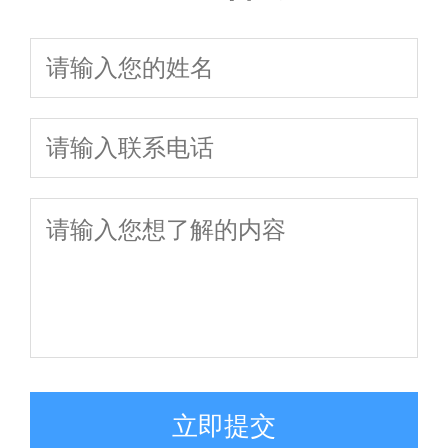
服务，免费在
决方案
产纠纷、子女
抚养权全流程避
权纠纷一站式法律
费咨询，协议诉
线答疑解惑
抚养权争议，
坑指南
指南
讼全程护航
2026年最新法
律指南
立即提交