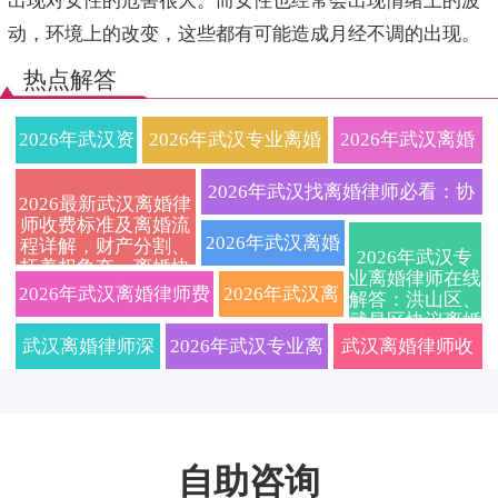
出现对女性的危害很大。而女性也经常会出现情绪上的波
动，环境上的改变，这些都有可能造成月经不调的出现。
热点解答
2026年武汉资
2026年武汉专业离婚
2026年武汉离婚
深离婚律师团
律师在线咨询：快速
律师权威解读：
2026年武汉找离婚律师必看：协
2026最新武汉离婚律
师收费标准及离婚流
队，专注婚姻
解答离婚财产分割、
武汉离婚流程、
议离婚与诉讼离婚全流程详解、
2026年武汉离婚
程详解，财产分割、
2026年武汉专
抚养权争夺、离婚协
家事纠纷，提
抚养权争议，本地律
费用标准及财产
业离婚律师在线
收费标准及财产分割子女抚养问
财产分割与子女
议避坑指南
2026年武汉离婚律师费
2026年武汉离
解答：洪山区、
武昌区协议离婚
供离婚财产分
师一对一指导
分割、子女抚养
题免费在线咨询
抚养权纠纷一站
用标准一览！权威婚姻
婚律师在线咨
与诉讼离婚流
武汉离婚律师深
2026年武汉专业离
武汉离婚律师收
程、财产分割及
割、子女抚养
权争议解决策
式律师咨询指南
子女抚养权咨
家事律师在线免费咨
询：专业婚姻
度解析2026婚姻
婚律师深度解读：
费透明2026最新
询，免费评估离
权、债务协商
略，免费咨询获
（附离婚流程费
婚律师费用
询，10秒获取诉讼/协议
家事律所，擅
法新规：协议离
诉讼离婚流程、财
标准，专业婚姻
等一站式法律
取专属离婚方案
用详解）
自助咨询
离婚财产分割抚养权解
长处理离婚财
婚财产分割子女
产分割、子女抚养
家事团队在线免