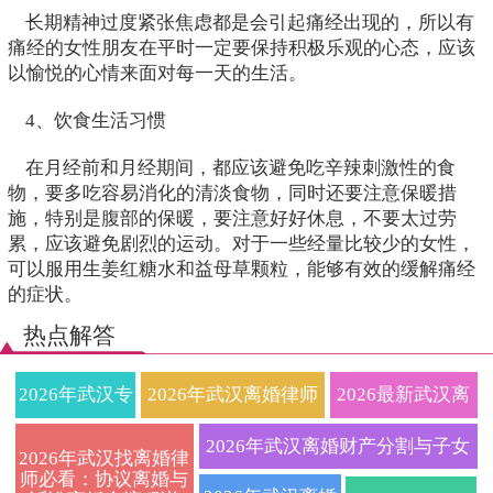
长期精神过度紧张焦虑都是会引起痛经出现的，所以有
痛经的女性朋友在平时一定要保持积极乐观的心态，应该
以愉悦的心情来面对每一天的生活。
4、饮食生活习惯
在月经前和月经期间，都应该避免吃辛辣刺激性的食
物，要多吃容易消化的清淡食物，同时还要注意保暖措
施，特别是腹部的保暖，要注意好好休息，不要太过劳
累，应该避免剧烈的运动。对于一些经量比较少的女性，
可以服用生姜红糖水和益母草颗粒，能够有效的缓解痛经
的症状。
热点解答
2026年武汉专
2026年武汉离婚律师
2026最新武汉离
业离婚律师在
权威解读：武汉离婚
婚律师收费标准
2026年武汉离婚财产分割与子女
2026年武汉找离婚律
师必看：协议离婚与
线咨询：快速
流程、费用标准及财
及离婚流程详
抚养权纠纷一站式律师咨询指南