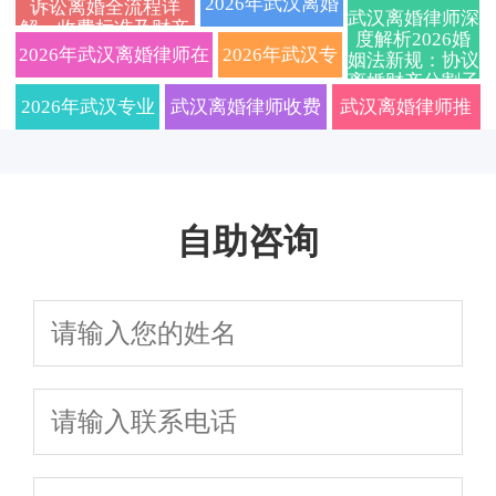
2026年武汉离婚
诉讼离婚全流程详
武汉离婚律师深
解、收费标准及财产
解答离婚财产
产分割、子女抚养权
解，财产分割、
度解析2026婚
（附离婚流程费用详解）
律师费用标准一
分割子女抚养问题免
2026年武汉离婚律师在
2026年武汉专
姻法新规：协议
费在线咨询
离婚财产分割子
分割、抚养权
争议解决策略，免费
抚养权争夺、离
览！权威婚姻家
线咨询：专业婚姻家事
业离婚律师在
女抚养权全流程
2026年武汉专业
武汉离婚律师收费
武汉离婚律师推
避坑指南
争议，本地律
咨询获取专属离婚方
婚协议避坑指南
事律师在线免费
律所，擅长处理离婚财
线解答：洪山
离婚律师深度解
透明2026最新标
荐：2026年协议/
师一对一指导
案
咨询，10秒获取
产纠纷、子女抚养权争
区、武昌区协
读：诉讼离婚流
准，专业婚姻家事
诉讼离婚全流程
诉讼/协议离婚财
自助咨询
议，2026年最新法律指
议离婚与诉讼
程、财产分割、
团队在线免费咨
指南
产分割抚养权解
南
离婚流程、财
子女抚养权纠纷
询，协议诉讼全程
决方案
产分割及子女
一站式法律指南
护航
抚养权咨询，
免费评估离婚
律师费用