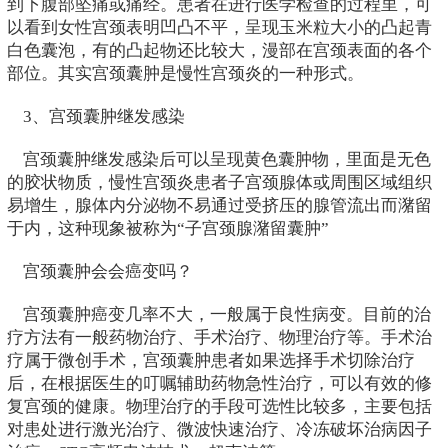
到下腹部坠痛或痛经。患者在进行医学检查的过程里，可
以看到女性宫颈表明凹凸不平，呈现玉米粒大小的凸起青
白色囊泡，有的凸起物还比较大，漫部在宫颈表面的各个
部位。其实宫颈囊肿是慢性宫颈炎的一种形式。
3、宫颈囊肿继发感染
宫颈囊肿继发感染后可以呈现黄色囊肿物，里面是无色
的胶状物质，慢性宫颈炎患者子宫颈腺体或周围区域组织
易增生，腺体内分泌物不易通过受挤压的腺管流出而潴留
于内，这种现象被称为“子宫颈腺潴留囊肿”
宫颈囊肿会会癌变吗？
宫颈囊肿癌变几率不大，一般属于良性病变。目前的治
疗方法有一般药物治疗、手术治疗、物理治疗等。手术治
疗属于微创手术，宫颈囊肿患者如果选择手术切除治疗
后，在根据医生的叮嘱辅助药物急性治疗，可以有效的修
复宫颈的健康。物理治疗的手段可选性比较多，主要包括
对患处进行激光治疗、微波快速治疗、冷冻破坏治病因子