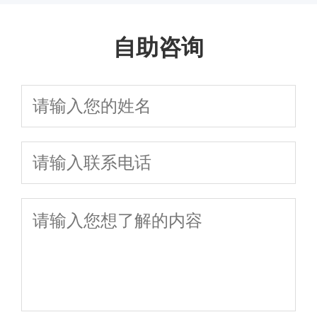
议避坑指南
诉讼离婚流程、
权全流程避坑指南
离婚流程、财
诉讼离婚全流程
快速离婚、财产分
2026协议离婚与
财产分割及子女
自助咨询
产分割、子女
指南
割、子女抚养权纠
诉讼离婚全流程
抚养权咨询，免
抚养权纠纷一
纷一站式法律解决
指南
费评估离婚律师
站式法律指南
方案免费咨询
费用