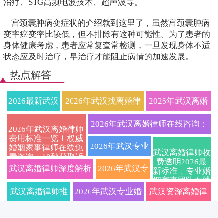
治疗、STG高频电波技术、超声波等。
宫颈囊肿病变症状的介绍就到这里了，虽然宫颈囊肿病
变率癌变率比较低，但不排除有这种可能性。为了患者的
身体健康考虑，患者应常复查常检测，一旦发现身体不适
状态应及时治疗，早治疗才能阻止病情的加速发展。
热点解答
2026最新武汉
2026年武汉找离婚律
2026年武汉离婚
离婚律师收费
师必看：协议离婚与
财产分割与子女
2026年武汉离婚律师在线咨询：
2026年武汉离婚律师
费用标准一览！权威
标准及离婚流
诉讼离婚全流程详
抚养权纠纷一站
专业婚姻家事律所，擅长处理离
2026年武汉专业
婚姻家事律师在线免
武汉离婚律师收
费咨询，10秒获取诉
程详解，财产
解、收费标准及财产
式律师咨询指南
费透明2026最
婚财产纠纷、子女抚养权争议，
离婚律师在线解
讼/协议离婚财产分割
武汉离婚律师深度解析
2026年武汉专
新标准，专业婚
抚养权解决方案
姻家事团队在线
分割、抚养权
分割子女抚养问题免
（附离婚流程费
2026年最新法律指南
答：洪山区、武
2026婚姻法新规：协议
业离婚律师深
免费咨询，协议
武汉离婚律师推
2026年武汉专业婚
武汉资深离婚律
诉讼全程护航
争夺、离婚协
费在线咨询
用详解）
昌区协议离婚与
离婚财产分割子女抚养
度解读：诉讼
荐：2026年协议/
姻家事律师团队：
师团队整理：