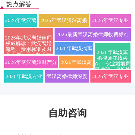
热点解答
2026年武汉离
2026年武汉资深离婚
2026年武汉专业
婚律师为您深
律师团队，专注婚姻
离婚律师在线咨
2026最新武汉离婚律师收费标准
2026年武汉离婚律师
权威解读：武汉离婚
度解析：离婚
家事纠纷，提供离婚
询：快速解答离
及离婚流程详解，财产分割、抚
2026年武汉找离
流程、费用标准及财
2026年武汉离
产分割、子女抚养权
财产如何分
财产分割、子女抚养
婚财产分割、抚
婚律师在线咨
养权争夺、离婚协议避坑指南
婚律师必看：协
争议解决策略，免费
2026年武汉离婚财产分
2026年武汉离
询：专业婚姻家
咨询获取专属离婚方
事律所，擅长处
割、子女抚养
权、债务协商等一站
养权争议，本地
案
议离婚与诉讼离
割与子女抚养权纠纷一
婚律师费用标
理离婚财产纠
2026年武汉专业
武汉离婚律师深度
2026年武汉专业
纷、子女抚养权
权争取、婚内
式法律服务，免费在
律师一对一指导
婚全流程详解、
争议，2026年
站式律师咨询指南（附
准一览！权威
离婚律师在线解
解析2026婚姻法新
离婚律师深度解
最新法律指南
债务处理，专
线答疑解惑
收费标准及财产
离婚流程费用详解）
婚姻家事律师
答：洪山区、武
规：协议离婚财产
读：诉讼离婚流
业婚姻家事团
分割子女抚养问
自助咨询
在线免费咨
昌区协议离婚与
分割子女抚养权全
程、财产分割、
队免费在线咨
题免费在线咨询
询，10秒获取
诉讼离婚流程、
流程避坑指南
子女抚养权纠纷
询答疑