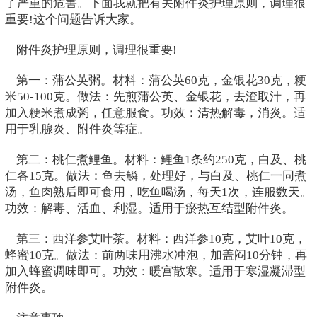
了严重的危害。下面我就把有关附件炎护理原则，调理很
重要!这个问题告诉大家。
附件炎护理原则，调理很重要!
第一：蒲公英粥。材料：蒲公英60克，金银花30克，粳
米50-100克。做法：先煎蒲公英、金银花，去渣取汁，再
加入粳米煮成粥，任意服食。功效：清热解毒，消炎。适
用于乳腺炎、附件炎等症。
第二：桃仁煮鲤鱼。材料：鲤鱼1条约250克，白及、桃
仁各15克。做法：鱼去鳞，处理好，与白及、桃仁一同煮
汤，鱼肉熟后即可食用，吃鱼喝汤，每天1次，连服数天。
功效：解毒、活血、利湿。适用于瘀热互结型附件炎。
第三：西洋参艾叶茶。材料：西洋参10克，艾叶10克，
蜂蜜10克。做法：前两味用沸水冲泡，加盖闷10分钟，再
加入蜂蜜调味即可。功效：暖宫散寒。适用于寒湿凝滞型
附件炎。