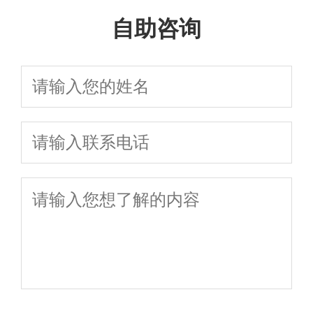
标准，专业婚姻
讼离婚全流程指南
队：快速离婚、
略，免费咨询
女抚养权争议，
自助咨询
子女抚养权咨询，免费
分割子女抚养
家事团队在线免
财产分割、子女
获取专属离婚
2026年最新法律
评估离婚律师费用
权全流程避坑
费咨询，协议诉
抚养权纠纷一站
方案
指南
指南
讼全程护航
式法律解决方案
免费咨询