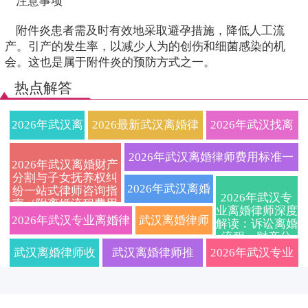
注意事项
附件炎患者需及时有效地采取避孕措施，降低人工流
产。引产的发生率，以减少人为的创伤和细菌感染的机
会。这也是属于附件炎的预防方式之一。
热点解答
2026年武汉离
2026最新武汉离婚律
2026年武汉找离
婚律师权威解
师收费标准及离婚流
婚律师必看：协
2026年武汉离婚律师费用标准一
2026年武汉离婚财产
分割与子女抚养权纠
读：武汉离婚
程详解，财产分割、
议离婚与诉讼离
览！权威婚姻家事律师在线免费
2026年武汉离婚
纷一站式律师咨询指
2026年武汉专
南（附离婚流程费用
流程、费用标
抚养权争夺、离婚协
婚全流程详解、
业离婚律师深度
咨询，10秒获取诉讼/协议离婚财
律师在线咨询：
详解）
2026年武汉专业离婚律
武汉离婚律师
解读：诉讼离婚
流程、财产分
准及财产分
议避坑指南
收费标准及财产
产分割抚养权解决方案
专业婚姻家事律
师在线解答：洪山区、
深度解析2026
割、子女抚养权
武汉离婚律师收
武汉离婚律师推
2026年武汉专业
纠纷一站式法律
割、子女抚养
分割子女抚养问
所，擅长处理离
指南
武昌区协议离婚与诉讼
婚姻法新规：
费透明2026最新
荐：2026年协议/诉
婚姻家事律师团
权争议解决策
题免费在线咨询
婚财产纠纷、子
离婚流程、财产分割及
协议离婚财产